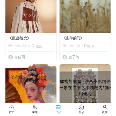
《皆虚·皆允》
《山羊的门》
7533
35
服设
6021
3
影像
齐佳雨
金子琦
首页
学生
作品
奖项
我的