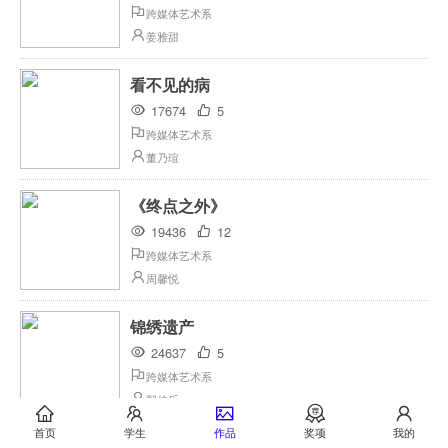
跨媒体艺术系
姜雅甜
看不见的病
17674
5
跨媒体艺术系
董乃瑄
《终点之外》
19436
12
跨媒体艺术系
周馨悦
锦绣遗产
24637
5
跨媒体艺术系
郭佳乐
首页
学生
作品
奖项
我的
《二十而已》