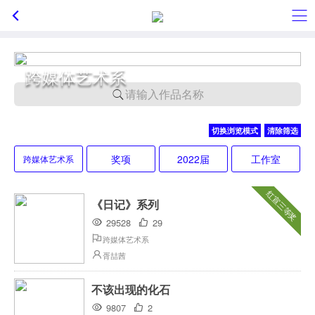
跨媒体艺术系
请输入作品名称
切换浏览模式
清除筛选
奖项
2022届
工作室
跨媒体艺术系
红宣三等奖
《日记》系列
29528
29
跨媒体艺术系
胥喆茜
不该出现的化石
9807
2