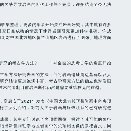
的欠缺导致岩画的断代工作并不完善，许多结论至今无法
的收集整理，更多的学者开始关注岩画研究，其中就有许多
研究日益成熟的情况下使得岩画研究更加科学准确。许成
13]
对中国北方地区贺兰山地区岩画进行了图像、地理方面
研究的考古学方法》
[14]
全面的从考古学的角度开始
古学方法研究岩画的方法，并将岩画遗址周边墓葬以及人
研究结论更加饱满丰富。考古学研究方法的确立也对岩画
技术的限制目前岩画断代仍然是需要继续攻克的难题。
，高启安于2021年发表《中国大北方弧形带岩画中的尖顶
行了罗列介绍，对前人关于岩画与服饰联系的已有研究进
成果，其中专门讨论了尖顶帽图像，探讨了其可能的象征
结出新疆阿勒泰地区岩画中的尖顶帽图像的祭祀含义，同