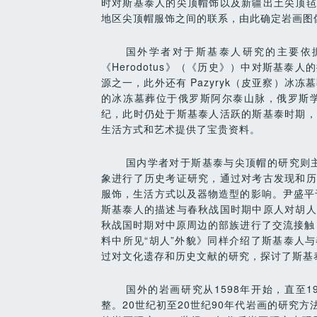
时对斯基泰人的尖顶帽饰以及新疆出土尖顶毡
地区尖顶帽服饰之间的联系，由此确定岩画图
国外学者对于斯基泰人研究的主要依
《Herodotus》（《历史》）中对斯基
源之一，此外还有 Pazyryk（皮亚察）冰冻
的冰冻墓葬位于俄罗斯阿尔泰山脉，俄罗斯学
纪，此时仍处于斯基泰人活跃的斯基泰时期，
生活方式和艺术提供了宝贵资料。
国内学者对于斯基泰与尖顶帽的研究则主
象进行了历史考证研究，通过对考古发现和历
服饰，生活方式以及器物造型的影响。尹盛平
斯基泰人的描述与春秋战国时期中原人对胡人
秋战国时期对中原周边的部族进行了交流接触
料中所见“胡人”外貌》同样介绍了斯基泰人
过对文化遗存和历史文献的研究，探讨了斯基
国外的岩画研究从1598年开始，直至
整。20世纪初至20世纪90年代岩画的研究