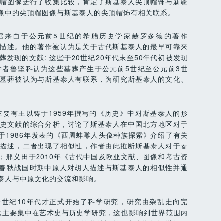
帽图像进行了收集比较，肯定了斯基泰人尖顶帽饰与新疆
像中的尖顶帽图像与斯基泰人的尖顶帽饰有相关联系。
据来自于公元前5世纪的希腊历史学家赫罗多德的著作
泰人的描述。他的著作被认为是关于古代斯基泰人的最早可靠来
墓葬发现的文献: 这些于20世纪20年代末至50年代初被发现
者鲁坚科认为这些墓葬产生于公元前5世纪至公元前3世
墓葬被认为与斯基泰人有联系，为研究斯基泰人的文化、
要有王以铸于1959年撰写的《历史》中对斯基泰人的形
史文献的综合分析，讨论了斯基泰人在中国北方地区对于
于1986年发表的《西周蚌雕人头像种族探索》介绍了有关
描述，二者出现了相似性，作者由此推断斯基泰人对于春
；邢义田于2010年《古代中国及欧亚文献、图像和考古资
与春秋战国时期中原人对胡人描述与斯基泰人的相似性并通
泰人与中原文化的交流和影响。
19世纪10年代才正式开始了科学研究，研究由杂乱走向完
方法主要集中在艺术史与历史学研究，这也影响到世界范围内