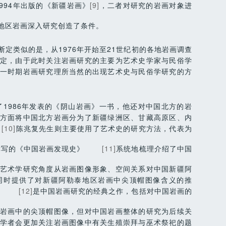
994年出版的《新疆岩画》
[9]
，二者对研究的岩画对象进
地区岩画深入研究创造了条件。
定类似的是，从1976年开始至21世纪初的各地岩画调查
定，由于此时关注岩画研究的主要为艺术史学家与民俗学
一时期岩画研究理所当然的出现艺术史与民俗学研究的方
1986年发表的《阴山岩画》一书，他还对中国北方的岩
方面将中国北方岩画分为了新疆绿洲区、甘藏高原区、内
[10]
陈兆复先生则主要使用了艺术史的研究方法，代表为
撰写的《中国岩画发现史》
[11]
系统地梳理介绍了中国
艺术学研究角度从岩画图像形象、空间关系对中国新疆阿
同时提供了对新疆阿勒泰地区岩画中尖顶帽图像含义的推
》
[12]
是中国岩画研究的经典之作，包括对中国岩画的
岩画中的尖顶帽图像，但对中国岩画整体的研究为后续关
学者会更加关注岩画图像中有关生殖崇拜与巫术祭祀的题