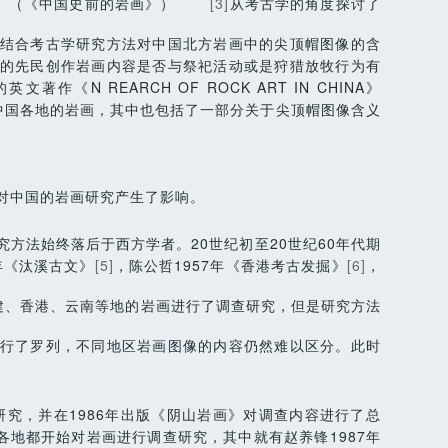
URICH》（《中国史前的岩画》）
[3]
从考古学的角度探讨了
结合考古学研究方法对中国北方岩画中的尖顶帽图像的含
的先民创作岩画内容是否与祭祀活动或是狩猎放牧行为有
作《N REARCH OF ROCK ART IN CHINA》
中国各地的岩画，其中也包括了一部分关于尖顶帽图像含义
对中国的岩画研究产生了影响。
方法始终落后于西方学者。20世纪初至20世纪60年代期
年《汰溪古文》
[5]
，陈公哲1957年《香港考古发掘》
[6]
，
建、香港、云南等地的岩画进行了调查研究，但是研究方法
行了罗列，不同地区岩画图像的内容仍然难以区分。此时
究，并在1986年出版《阴山岩画》对调查内容进行了总
间各地都开始对岩画进行调查研究，其中就有赵养锋1987年