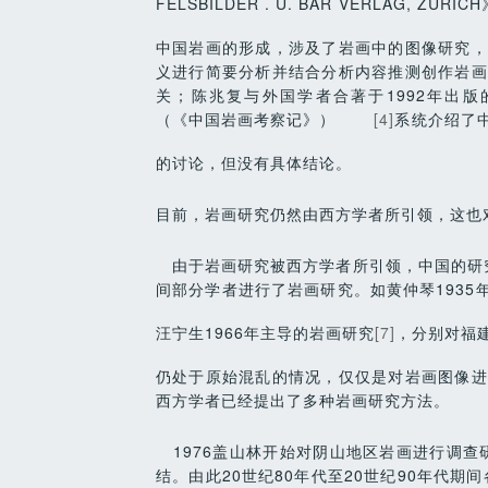
FELSBILDER . U. BAR VERLAG, Z
中国岩画的形成，涉及了岩画中的图像研究，
义进行简要分析并结合分析内容推测创作岩画
关；陈兆复与外国学者合著于1992年出版的英文著
（《中国岩画考察记》）
[4]
系统介绍了
的讨论，但没有具体结论。
目前，岩画研究仍然由西方学者所引领，这也
由于岩画研究被西方学者所引领，中国的研究
间部分学者进行了岩画研究。如黄仲琴1935
汪宁生1966年主导的岩画研究
[7]
，分别对福
仍处于原始混乱的情况，仅仅是对岩画图像进
西方学者已经提出了多种岩画研究方法。
1976
盖山林开始对阴山地区岩画进行调查研
结。由此20世纪80年代至20世纪90年代期