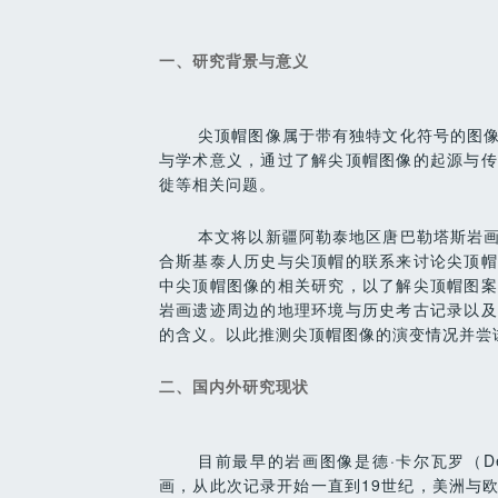
一、研究背景与意义
尖顶帽图像属于带有独特文化符号的图
与学术意义，通过了解尖顶帽图像的起源与传
徙等相关问题。
本文将以新疆阿勒泰地区唐巴勒塔斯岩
合斯基泰人历史与尖顶帽的联系来讨论尖顶帽
中尖顶帽图像的相关研究，以了解尖顶帽图案
岩画遗迹周边的地理环境与历史考古记录以及
的含义。以此推测尖顶帽图像的演变情况并尝
二、国内外研究现状
目前最早的岩画图像是德·卡尔瓦罗（De 
画，从此次记录开始一直到19世纪，美洲与