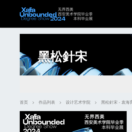
黑松針宋
首页
>
作品列表
>
设计艺术学院
>
黑松針宋 - 袁海