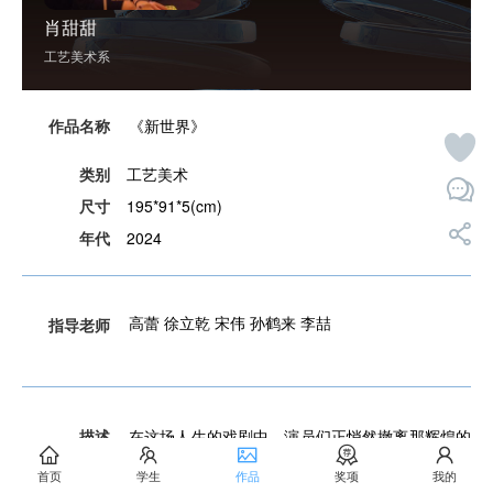
肖甜甜
工艺美术系
作品名称
《新世界》
类别
工艺美术
尺寸
195*91*5(cm)
年代
2024
高蕾 徐立乾 宋伟 孙鹤来 李喆
指导老师
描述
在这场人生的戏剧中，演员们正悄然撤离那辉煌的
舞台，他们的脸上写满了年轻的挫败与惘然。他们
首页
学生
作品
奖项
我的