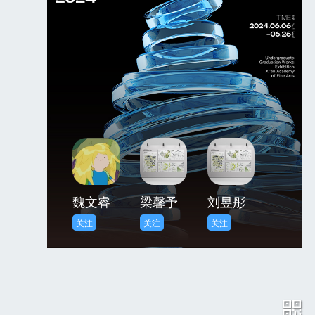
魏文睿
梁馨予
刘昱彤
关注
关注
关注