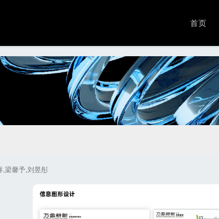
首页
睿,梁馨予,刘昱彤