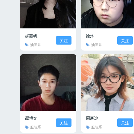
赵芸帆
徐烨
关注
关注
油画系
油画系
谭博文
周寒冰
关注
关注
服装系
服装系