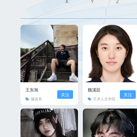
X
Y
Z
王东旭
魏溪廷
关注
关注
服装系
艺术人文学院