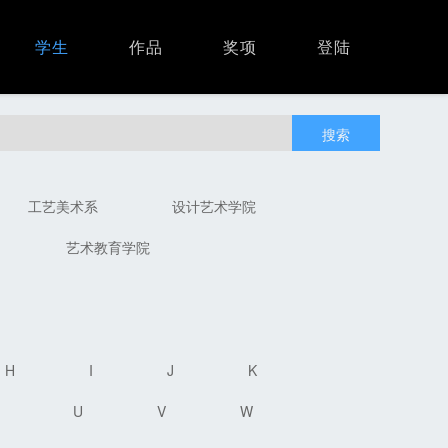
学生
作品
奖项
登陆
搜索
工艺美术系
设计艺术学院
艺术教育学院
H
I
J
K
U
V
W