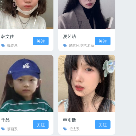
韩文佳
夏艺萌
关注
关注
服装系
建筑环境艺术系
千晶
申雨恬
关注
关注
版画系
书法系