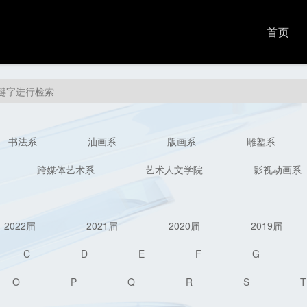
首页
书法系
油画系
版画系
雕塑系
跨媒体艺术系
艺术人文学院
影视动画系
2022届
2021届
2020届
2019届
C
D
E
F
G
O
P
Q
R
S
T