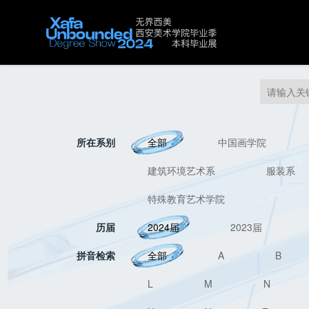
所在系别
全部
中国画学院
建筑环境艺术系
服装系
特殊教育艺术学院
历届
2024届
2023届
拼音检索
全部
A
B
L
M
N