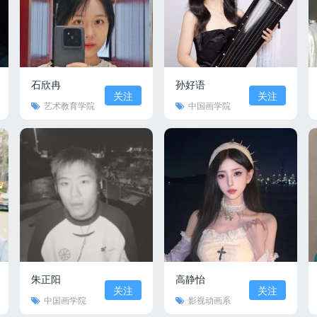
石欣冉
孙好语
关注
关注
艺术教育学院
中国画学院
朱正阳
高静怡
关注
关注
中国画学院
影视动画系