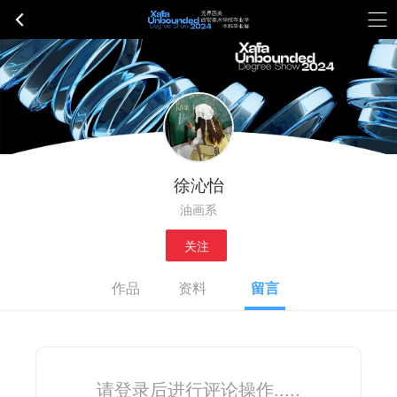
徐沁怡
油画系
关注
作品
资料
留言
请登录后进行评论操作.....