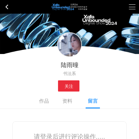
陆雨曈
书法系
关注
作品
资料
留言
请登录后进行评论操作.....