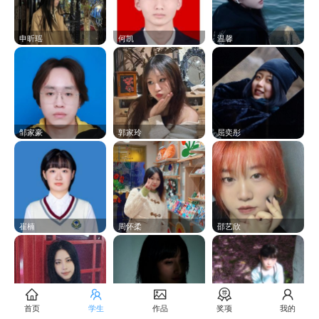
申昕瑶
何凯
温馨
邹家豪
郭家玲
屈奕彤
崔楠
周怀柔
邵艺欣
首页
学生
作品
奖项
我的