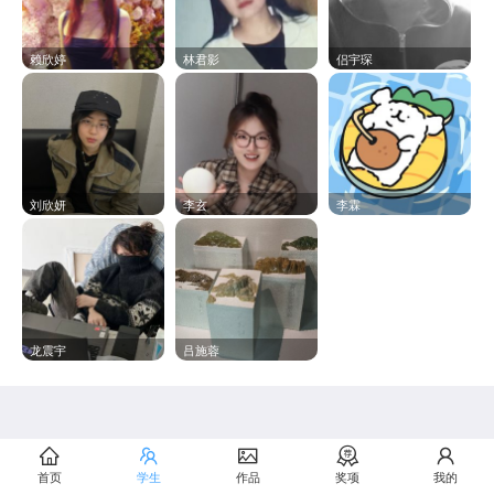
赖欣婷
林君影
侣宇琛
刘欣妍
李玄
李霖
龙震宇
吕施蓉
首页
学生
作品
奖项
我的