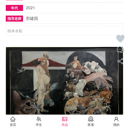
2021
年代
邢建国
指导老师
纸本水彩
首页
学生
作品
奖项
我的