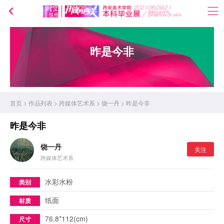
昨是今非
首页
>
作品列表
>
跨媒体艺术系
>
饶一丹
>
昨是今非
昨是今非
饶一丹
关注
跨媒体艺术系
水彩水粉
类别
纸面
材质
76.8*112(cm)
尺寸