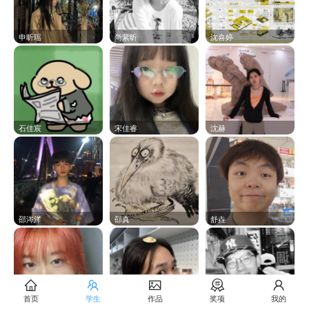
申昕瑶
尚紫昕
沈喜婷
石佳宸
宋佳睿
沈赫
邵涔洋
邵真
舒垚
首页
学生
作品
奖项
我的